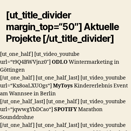
[ut_title_divider
margin_top=“50″] Aktuelle
Projekte [/ut_title_divider]
[ut_one_half] [ut_video_youtube
url=“t9Q4BWVjnz0″]
ODLO
Wintermarketing in
Göttingen
[/ut_one_half] [ut_one_half_last] [ut_video_youtube
url=“Kx8oaLXUOgs“]
MyToys
Kindererlebnis Event
am Wannsee in Berlin
[/ut_one_half_last] [ut_one_half] [ut_video_youtube
url=“jqwwgYbDCao“]
SPOTIFY
Marathon
Sounddrohne
[/ut_one_half] [ut_one_half_last] [ut_video_youtube