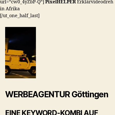
url=“cw0_4yZbP-Q“]
PixelHELPER
Erklärvideodreh
in Afrika
[/ut_one_half_last]
WERBEAGENTUR Göttingen
EINE KEYWORD-KOMBI AUF