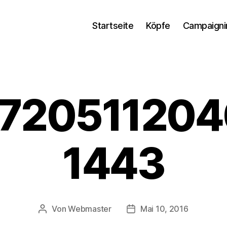
Startseite
Köpfe
Campaigni
72051120
1443
Von
Webmaster
Mai 10, 2016
Beitragsautor
Beitragsdatum