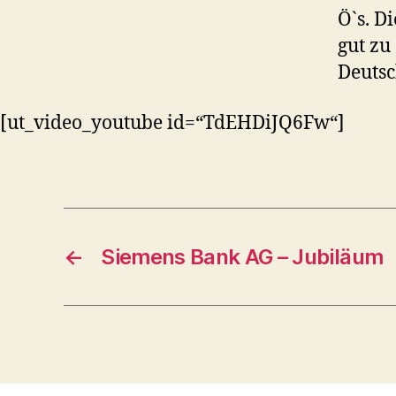
Ö`s. D
gut zu
Deutsc
[ut_video_youtube id=“TdEHDiJQ6Fw“]
←
Siemens Bank AG – Jubiläum