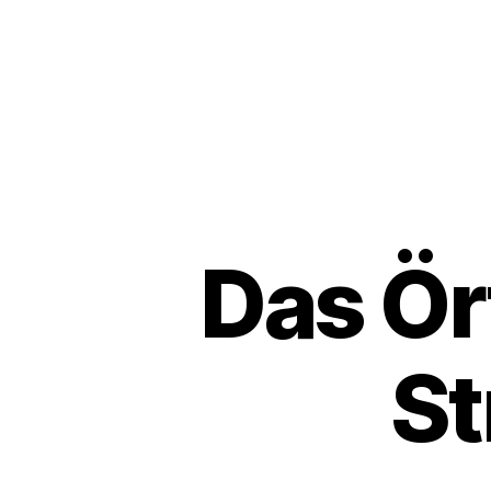
Das Ör
St